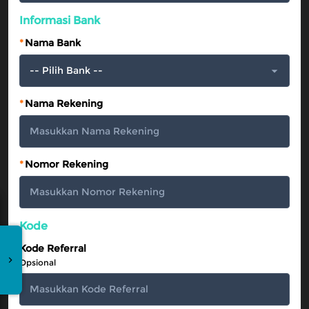
Informasi Bank
*
Nama Bank
*
Nama Rekening
*
Nomor Rekening
Kode
Kode Referral
Opsional