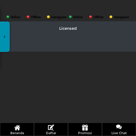
Referral
Promosi
Licensed
Hubungi Kami
Live Chat
Pengaduan Customer
Pilih Bahasa:
MASUK
DAFTAR
&copy; POA88 : Platform Slot Online Terpercaya
dengan Akses Stabil 2026. Hak Cipta Dilindungi.
Beranda
Daftar
Promosi
Live Chat