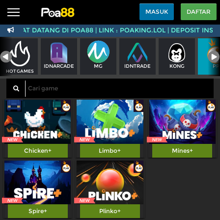
Beranda
MASUK
DAFTAR
SELAMAT DATANG DI POA88 | LINK : POAKING.LOL | DEPOSIT INS
Sports
BARU
PROMO
Live Casino
BARU
IDNARCADE
MG
IDNTRADE
KONG
PP
IDNPoker
BARU
HOT GAMES
Slots
PROMO
IDNLIVE
BARU
Stream N Spin
Chicken+
Limbo+
Mines+
Arcade
PROMO
Table Games
Lottery
BARU
PROMO
Spire+
Plinko+
IDNRaffle